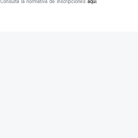
Consulta la normativa de inscripciones
aquí.
Productos relacionados
Curso en DateCuenta (segundo
pago fraccionado)
195,00
€
AÑADIR AL CARRITO