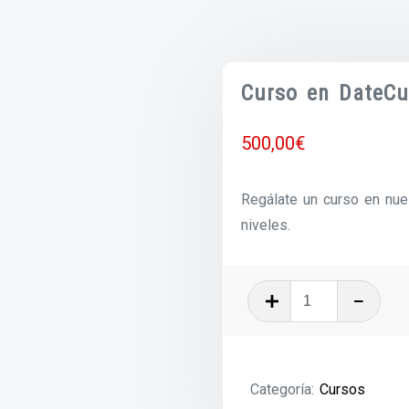
Curso en DateCu
500,00
€
Regálate un curso en nues
niveles.
Curso
en
DateCuenta
(pago
Categoría:
Cursos
único)