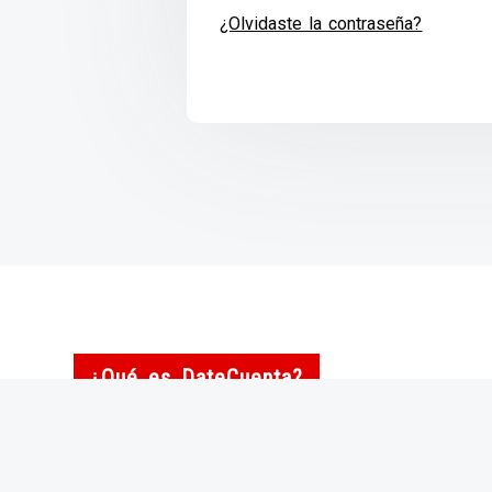
¿Olvidaste la contraseña?
¿Qué es DateCuenta?
Somos una entidad sin ánimo de lucro.