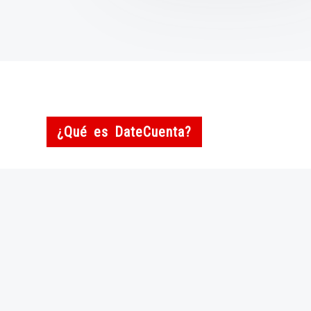
¿Qué es DateCuenta?
Somos una entidad sin ánimo de lucro.
Investigamos y difundimos causas que trabajan
silenciosamente en la defensa de los derechos
humanos.
Nuestra escuela hace accesibles
económicamente las profesiones de la