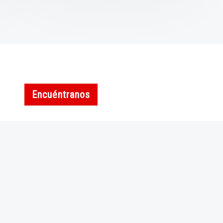
Encuéntranos
Dirección
Josep Pla, 174
08020 Barcelona
Teléfono
621 23 74 70
E-mail
escuela@datecuenta.org