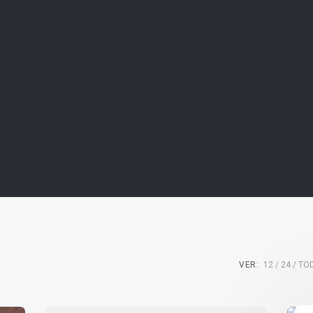
VER:
12
24
TO